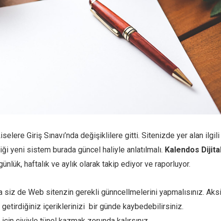
selere Giriş Sınavı’nda değişiklilere gitti. Sitenizde yer alan ilgili
ği yeni sistem burada güncel haliyle anlatılmalı.
Kalendos Dijita
günlük, haftalık ve aylık olarak takip ediyor ve raporluyor.
 siz de Web sitenzin gerekli günncellmelerini yapmalısınız. Aks
getirdiğiniz içeriklerinizi bir günde kaybedebilirsiniz.
çin çiviyle tünel kazmak zorunda kalırsınız.