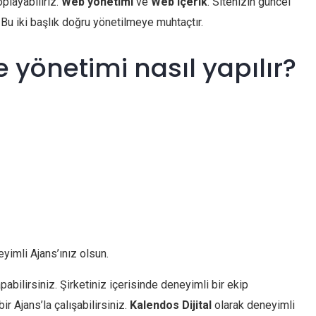
oplayabiliriz.
Web yönetimi
ve
Web içerik
. Sitenizin güncel
 Bu iki başlık doğru yönetilmeye muhtaçtır.
ite yönetimi nasıl yapılır?
yimli Ajans’ınız olsun.
pabilirsiniz. Şirketiniz içerisinde deneyimli bir ekip
r Ajans’la çalışabilirsiniz.
Kalendos Dijital
olarak deneyimli