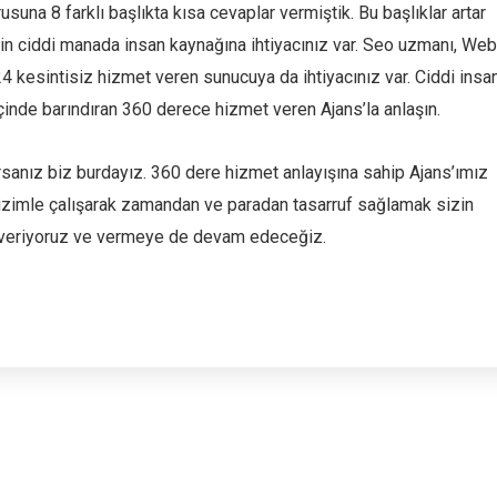
orusuna 8 farklı başlıkta kısa cevaplar vermiştik. Bu başlıklar artar
n ciddi manada insan kaynağına ihtiyacınız var. Seo uzmanı, Web
/24 kesintisiz hizmet veren sunucuya da ihtiyacınız var. Ciddi insa
nde barındıran 360 derece hizmet veren Ajans’la anlaşın.
sanız biz burdayız. 360 dere hizmet anlayışına sahip Ajans’ımız
izimle çalışarak zamandan ve paradan tasarruf sağlamak sizin
et veriyoruz ve vermeye de devam edeceğiz.